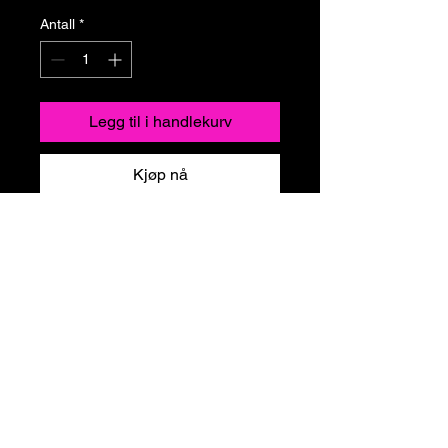
Antall
*
Legg til i handlekurv
Kjøp nå
Personvernerklæring
Vilkår og betingelser
© 2025 Swingers Pride Grand
Canaria. Alle rettigheter forbeholdt.