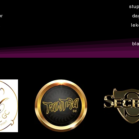
stup
ør
da
.
lek
bl