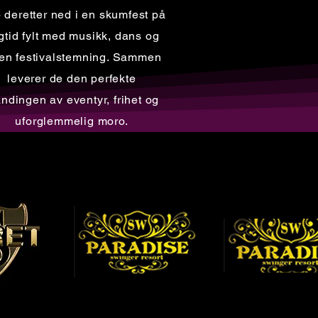
 deretter ned i en skumfest på
gtid fylt med musikk, dans og
en festivalstemning. Sammen
leverer de den perfekte
andingen av eventyr, frihet og
uforglemmelig moro.