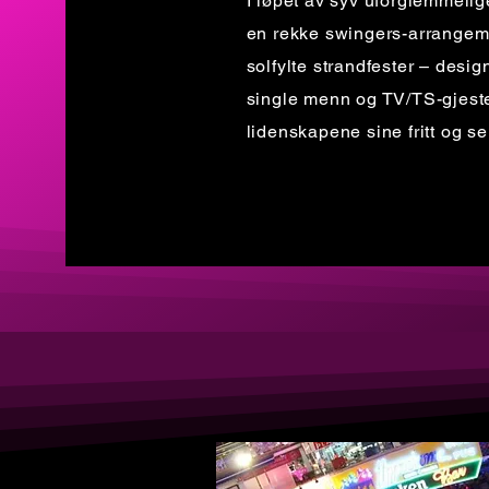
I løpet av syv uforglemmelig
en rekke swingers-arrangemen
solfylte strandfester – design
single menn og TV/TS-gjeste
lidenskapene sine fritt og se