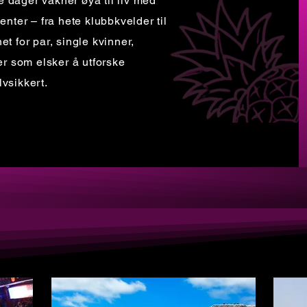
e dager våkner øya til liv med
ter – fra hete klubbkvelder til
et for par, single kvinner,
r som elsker å utforske
lvsikkert.