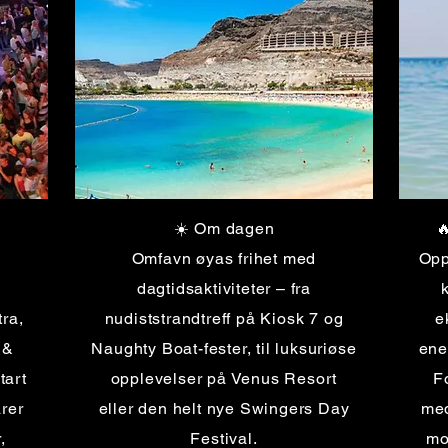
☀️ Om dagen

Omfavn øyas frihet med
Opp
dagtidsaktiviteter – fra
tra,
nudiststrandtreff på Kiosk 7 og
e
 &
Naughty Boat-fester, til luksuriøse
ene
tart
opplevelser på Venus Resort
F
rer
eller den helt nye Swingers Day
med
,
Festival.
mo