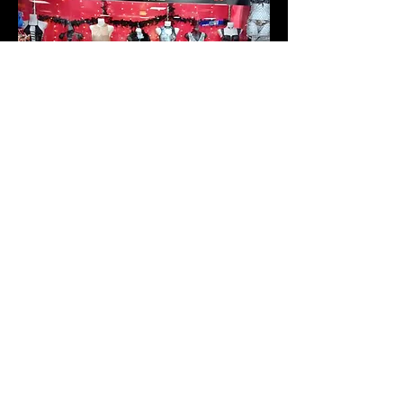
Glamour & Erotic Boutik è un
elegante negozio per adulti
situato all'interno del centro
commerciale Cita, che offre
un'ampia selezione di moda,
lingerie, giocattoli e accessori
lifestyle per uomo e donna. È noto
per la sua combinazione di
sensualità e stile: da intimo e
costumi da bagno di buon gusto