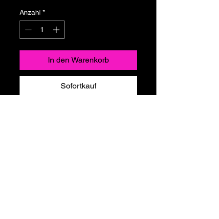
Anzahl
*
In den Warenkorb
Sofortkauf
Datenschutzrichtlinie
Allgemeine Geschäftsbedingungen
© 2025 by Swingers Pride Grand
Canaria. Alle Rechte vorbehalten.